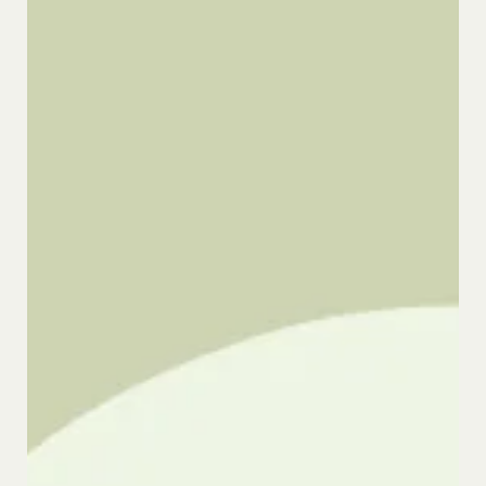
判断された場合であっても、本規約の残りの規定お
よび一部が無効または執行不能と判断された規定の
残りの部分は、継続して完全に効力を有するものと
します。
第19条（準拠法、合意管轄）
本規約は日本法に基づき解釈されるものとし、本規
約に関し訴訟の必要が生じた場合には、東京地方裁
判所を第一審の専属的合意管轄裁判所といたしま
す。
発効日：2021年9月1日
閉じる