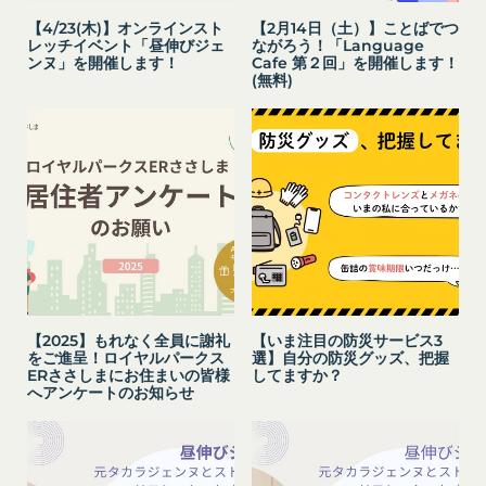
お客様が、端末または携帯端末上で当社のサービス
「登録情報」
【4/23(木)】オンラインスト
【2月14日（土）】ことばでつ
を利用し、そこで位置情報を提供することを認めた
レッチイベント「昼伸びジェ
ながろう！「Language
登録希望者及び利用者が会員登録時に登録した当社
場合、当社は、お客様の位置情報を取得することが
ンヌ」を開催します！
Cafe 第２回」を開催します！
(無料)
が定める情報、本サービス利用中に当社が必要と判
あります。通常はお客様のブラウザや端末の設定に
断して登録を求めた情報及びこれらの情報について
より無効にすることができますが、無効にした場合
利用者自身が追加、変更を行った場合の当該情報を
には当社のサービスの一部が利用できなくなくなる
いいます。
ことがあります。
お客様のアクションに関する情報
「アカウント」
お客様が、当社のサービスを利用する際、直接当社
各会員が保有する、本サービスの利用に関する権利
に提供した情報および当社のサービスを提供してい
の総体をいいます。
る第三者サービス提供者を通じて提供した情報を、
「パスワード」
当社は取得・保管することがあります。お客様のサ
登録情報と組み合わせて、会員とその他の者とを識
ービスご利用状況、他の利用者との交流に関する情
別するために用いられる符号をいいます。
【2025】もれなく全員に謝礼
【いま注目の防災サービス3
報も取得することがあります。
「提携パートナー」
をご進呈！ロイヤルパークス
選】自分の防災グッズ、把握
外部サービスとの連携により取得する情報
ERささしまにお住まいの皆様
してますか？
当社との間で締結する契約に基づき、本サービスと
へアンケートのお知らせ
外部サービスでお客様が利用するIDおよびその他
提携するサービス（以下「提携サービス」といいま
外部サービスのプライバシー設定によりお客様が提
す。）を提供し、又はその運営を行う者をいいま
携先に開示を認めた情報を取得することがありま
す。
す。