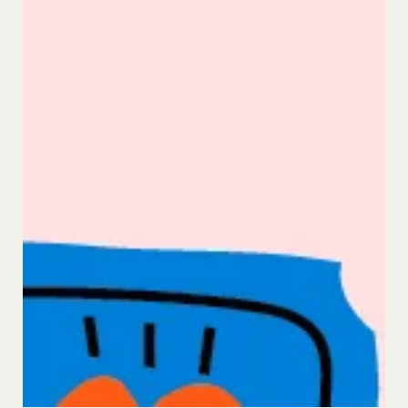
本規約その他当社が会員との間で定める規約に
違反する行為に対する対応
第13条（サービスの変更・廃止）
当社は、本サービスの運営管理にあたって、以下各
号のいずれかの場合には、会員へ事前の通知、承諾
なく、本サービスを変更・停止または中止できるも
のとします。また、サービスが中止、変更等された
ことにより利用者が被った損害について、当社は責
任を負わないものとします。
本サービス設備等のコンピュータシステム(以下
「システム」といいます)のトラブル等で緊急な保
守点検が必要になった場合
火災、停電、天災その他不可抗力によりシステムの
運用が困難になった場合
人為的災害（戦争､暴動､騒乱､労働争議等）により
システムの運用が困難になった場合
第三者による妨害行為等により、システムの運用が
困難になった場合