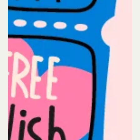
会員の登録の抹消、当社が提供する一切のサービス
の利用禁止、停止、本サービス上に公開した提供物
（本規約第10条3項で定義します。）の削除その他
の必要な措置を講じることができるものとします。
当社が前項に定める措置を講じた場合において、当
社は、会員に対し、当該措置を講じた理由を開示す
る義務及び当該措置により会員に生じた損害を賠償
する義務並びにその他一切の義務を負わないものと
します。
第9条（当社が提供するコンテンツに関する知的財
産権等）
本サービスを通じて会員に提供する文章、イラス
ト、デザイン、写真、画像、ロゴ、アイコン、映
像、プログラム等（以下「コンテンツ」といいま
す。）の著作権、商標権およびその他の知的財産権
は全て当社または当社にコンテンツの使用を許諾す
る者に帰属するものであり、会員はこれらの権利を
侵害する行為を行わないものとします。