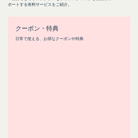
組織、個人に提供することがあります。
ービス
ポートする有料サービスをご紹介。
第三者サービス提供者との共有
前各号に付随する各種サービス
支払処理、データ分析、メール送信、ホスティング
当社は、前項各号に定めるサービスの内容を変更す
サービス、カスタマーサービスなどを当社の代理で
ることができるものとします。
クーポン・特典
第4条（会員登録）
行うサービスを提供する第三者、または、当社のマ
会員登録手続きは、本サービスの会員登録ページか
日常で使える、お得なクーポンや特典
ーケティングのサポートを行う第三者に対して、お
ら当社の指定する方法に従い、会員登録を希望する
客様情報を提供することがあります。
本人が行うものとします。当社に対して会員登録の
外部サービスとの連携のための共有
申し込みが行われた場合には、登録手続きにおいて
当社は、Facebook、Googleアカウント、
氏名等を入力された本人が当該申し込みを行ったも
Twitterその他の外部サービスとの連携または外部
のとみなします。
サービスを利用した認証にあたり、当該外部サービ
当社は、会員登録を申請した者が以下の各号のいず
ス運営会社にお客様情報を提供することがありま
れかの事由に該当する場合は、登録を拒否すること
す。
があります。
法律上の理由
当社に提供された登録情報の全部又は一部につ
お客様の居住国内外において、法律、規則、法的手
き虚偽、誤記又は記載漏れがあった場合
段または公的もしくは政府機関からの要求により、
当該登録希望者が、本サービス又は当社が提供
当社がお客様情報の全部または一部を開示すること
するその他のサービスの利用に際して、過去に
が必要になる場合があります。
アカウント削除等の利用停止措置を受けたこと