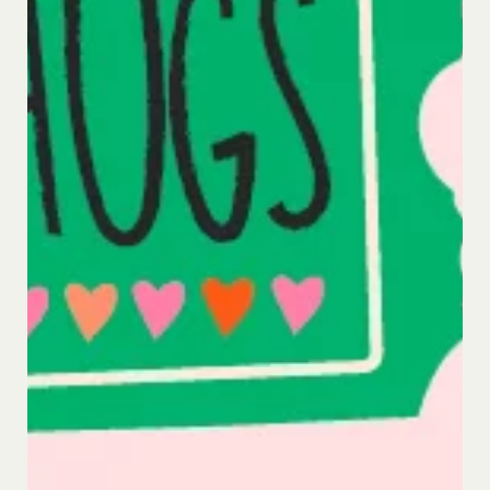
可能かつ譲渡可能な使用、複製、配布、派生著作物
の作成、表示および実行（以下「使用等」といいま
す。）に関する権利を付与するものとします。
会員は、提供物について、自らが使用等についての
適法な権利を有していることおよび提供物が第三者
の権利を侵害していないことについて保証するもの
とします。
会員は、当社および当社から提供物の権利を承継し
または使用許諾を受けた第三者に対して、著作者人
格権を行使しないことをあらかじめ承諾するものと
します。
第11条（通知・連絡）
当社は、本サービスの利用に関して、書面の送付、
電子メールの送信、当社ウェブサイト上における掲
示その他当社が適当と認める方法により会員に通知
を行うことができるものとし、会員はこれに同意す
るものとします。
当社は、前項に定める通知を書面の送付、電子メー
ルの送信によって行う場合、会員が申込時（変更手