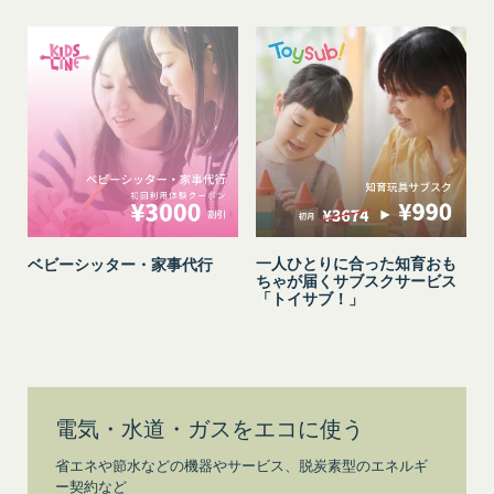
その他、やむを得ずシステムの停止が必要と当社が
判断した場合
第14条（契約上の地位の譲渡等）
会員は、当社の事前の書面による承諾なくして、本
規約に基づく権利もしくは義務につき、第三者に対
し、譲渡、移転、担保設定、その他の処分をするこ
とはできません。
当社は本サービスにかかる事業を第三者に譲渡した
場合には、当該事業譲渡に伴い本規約に基づく権利
および義務並びに会員の登録事項その他の情報を当
一人ひとりに合った知育おも
ベビーシッター・家事代行
該事業譲渡の譲受人に譲渡することができるものと
ちゃが届くサブスクサービス
「トイサブ！」
し、会員は、かかる譲渡につき本項においてあらか
じめ同意したものとします。なお、本項に定める事
業譲渡には、通常の事業譲渡のみならず、会社分割
その他事業が移転するあらゆる場合を含むものとし
ます。
電気・水道・ガスをエコに使う
第15条（第三者への委託）
当社は、本サービスの提供に必要な業務を第三者に
省エネや節水などの機器やサービス、脱炭素型のエネルギ
委託することができるものとし、会員はこれを承諾
ー契約など