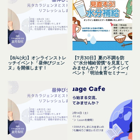
氏名、生年月日、性別、職業等プロフィールに関す
「契約者」
閉じる
る情報
本利用規約に基づく利用契約を当社と締結している
メールアドレス、電話番号、住所等連絡先に関する
方をいいます。
情報
「利用者」
アカウントへのアクセス者の本人確認に必要なパス
本利用規約に基づき、契約者が本サービスの利用を
ワード等のその他の情報
認めた特定の法人、団体、個人の第三者をいいま
入力フォームその他当社が定める方法を通じてお客
す。なお、利用者は契約者の事業のために本サービ
【8/4(火)】オンラインストレ
【7月30日】夏の不調を防
様が入力または送信する情報
スを利用されているものとみなします。
ッチイベント「昼伸びジェン
ぐ"水分補給習慣"を見直して
当社が各サービスにおいて取得すると定めた情報
ヌ」を開催します！
みませんか？｜オンラインイ
「会員」
ベント「明治食育セミナー」
端末情報
本規約の内容の全てを承認いただいた上、本サービ
お客様が、端末または携帯端末上で当社のサービス
ス所定の手続きに従い会員登録を申請し、当社がこ
を利用する場合、当社は、端末識別子およびIPア
れを承認した特定の法人、団体、個人をいいます。
ドレスを取得する場合があります。また、当社は、
「登録希望者」
お客様が端末に関連付けた名前、端末の種類、電話
本サービスの利用を希望する法人、団体、個人をい
番号、国、およびユーザー名、もしくはメールアド
います。
レスなど、お客様が提供することを選択したその他
「会員登録」
のあらゆる情報を取得する場合があります。
第4条に規定する方法に従って、登録希望者が行う
位置情報
本サービスの利用登録をいいます。