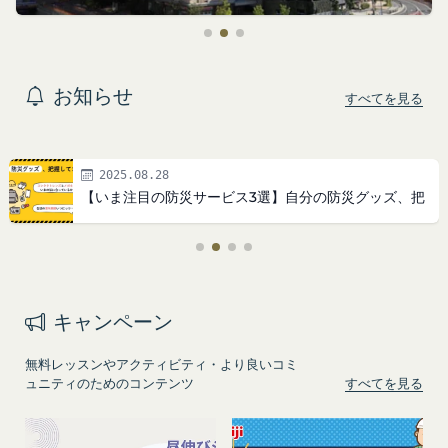
プライバシーポリシー
利用規約
Amazonギフト券
お知らせ
すべてを見る
株式会社GOYOH（以下「当社」といいます。）
株式会社GOYOHが運営するコミュニティポータル
Amazon.co.jpで使えるデジタル商品券です。
は、当社が運営する各サービスにおいて、個人情報
サイトサービス（以下「本サービス」といいま
会員情報に登録されているメールアドレス宛にギフ
2025.08.28
の保護に関する法律、その他関連する法令等を遵守
す。）のご利用規約（以下「本規約」といいま
ト券番号を贈ります。
【いま注目の防災サービス3選】自分の防災グッズ、把
握してますか？
するとともに、以下の方針に沿ってお客様からお預
す。）を下記の通り定めます。
有効期限は発行から10年です。
ギフト券を適用する方法:
かりした情報を取り扱い、正確性および機密性の保
本サービスをご利用される方は、ご登録される前に
持に努めます。
本規約を必ずお読みになり、本規約に同意いただく
メールに記載されたギフト券番号をご用意くださ
本文中の用語の定義は、個人情報保護法および関連
必要があります。
い。
キャンペーン
第1条（定義）
法令によります。
ギフト券を適用する
に移動します。
本規約において、次の各号に掲げる用語の意義は、
当社が取得する情報および取得方法
ギフト券番号を入力し、
ここに適用
を選択します。
お客様から直接取得する情報
無料レッスンやアクティビティ・より良いコミ
当該各号に定めるところによるものとします。
Amazonギフト券の利用方法に関しましては、Amazon
当社は、お客様が当社のサービスの登録手続を行う
ュニティのためのコンテンツ
すべてを見る
「本サービス」
のカスタマーサポート(0120-999-373 / 24時間対応) まで
場合、以下の情報（以下「お客様情報」といいま
お問い合わせください。Amazonギフト券細則について
当社が提供するコミュニティポータルサイト及び連
は、
こちら
をご確認ください。
す。）をご提供いただく場合があります。
携により利用できるすべてのサービスをいいます。