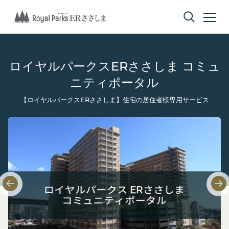
限
限
定
定
WEB
WEB
コンテンツへスキップ
ク
ク
ー
ー
ロイヤルパークスERささしま コミュ
ポ
ポ
ニティポータル
ン
ン
【ロイヤルパークスERささしま】住宅の居住者様専用サービス