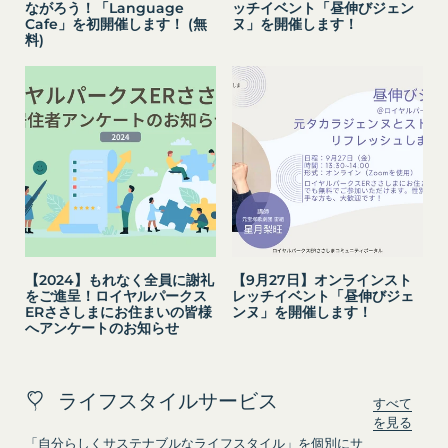
し、本規約変更の効力発生日前に、第11条に定める
ながろう！「Language
ッチイベント「昼伸びジェン
お客様がご自身に関する情報の取得を望まれない場
Cafe」を初開催します！ (無
ヌ」を開催します！
方法により通知するものとします。ただし、文言の
合は、ブラウザや携帯端末の設定により、クッキー
料)
修正等、会員に不利益を与えるものではない軽微な
の受け取りを拒否することも可能です。なお、クッ
変更の場合には、当該通知を省略することができま
キーの受け取りを拒否された場合、当社のサービス
す。
の一部がご利用できなくなることがあります。
本規約変更の効力発生日後に本サービスの利用を行
適正管理
当社は、お客様情報への不正なアクセスや漏洩等を
った場合、会員は本規約の変更に同意したものとみ
防ぐため、セキュリティーの維持に努めます。ま
なします。
た、当社は、当社の通常の事業運営に照らして当社
当社が提供する本サービス以外のサービス又は提携
が不要と判断した場合、お客様から取得したお客様
パートナーが提供するサービスについては、各サー
情報を安全かつ合理的な方法で消去します。
ビスに定められる利用規約等に従ってご利用くださ
第三者への提供等
い。
【2024】もれなく全員に謝礼
【9月27日】オンラインスト
をご進呈！ロイヤルパークス
レッチイベント「昼伸びジェ
当社は、以下の場合、お客様情報を第三者と共有す
本契約において使用される以下の各用語は各々以下
ERささしまにお住まいの皆様
ンヌ」を開催します！
ることがあります。（以下、当社がお客様情報を提
へアンケートのお知らせ
に定める意味を有します。
供した相手方を「提供先」といいます。）
第3条（提供されるサービス）
お客様の同意を得た場合
当社が提供する本サービスは、次の各号に掲げるサ
ライフスタイルサービス
当社は、お客様の同意を得た場合、お客様情報（個
ービスとします。
すべて
を見る
人情報の場合もあります。）を第三者である会社、
コミュニティポータルサイトが提供する情報サ
「自分らしくサステナブルなライフスタイル」を個別にサ