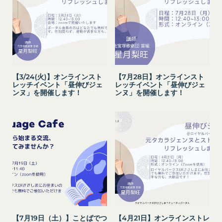
第2条（総則・適用範囲）
取得した個人情報等の利用目的
本規約は、会員と当社間において本サービスの利用
当社は、お客様からご提供いただいたお客様情報
に関し適用され、登録手続き完了後の本サービスの
を、当社各サービスの利用規約において定める利用
提供条件及び当社と会員との権利義務関係を定める
目的の範囲内で利用します。
ものです。
Cookie（クッキー）について
当社が、当社ウェブサイト上に本サービスに関する
当社は、お客様にとってより使いやすく、より価値
個別規定や追加規定を掲載する場合、又は第11条に
【3/24(火)】オンラインスト
【7月28日】オンラインスト
ある情報を提供するためにCookie(以下「クッキ
レッチイベント「昼伸びジェ
レッチイベント「昼伸びジェ
定める方法により本サービスに関するルール等を発
ー」といいます。これに類似の技術を含みます。)
ンヌ」を開催します！
ンヌ」を開催します！
信する場合、それらは本規約の一部を構成するもの
を使用することがあります。
とし、個別規定、追加規定又はルール等が本規約と
クッキーは、ウェブサイトを利用されたときにご利
抵触する場合には、当該個別規定、追加規定又はル
用のパソコンや携帯端末に一時的にデータを保存さ
ール等が優先されるものとします。
せるもので、これを利用することにより当社のサー
当社は、本規約を変更する必要が生じた場合には、
バに、当社サイト内におけるお客様の行動履歴(ア
会員の明示の承諾を得ることなく、本規約を変更す
クセスしたURL、コンテンツ、参照順序等)や、年
ることができるものとします。
齢や性別、職業、居住地域、位置情報等個人が特定
前項による本規約の変更をするときは、その効力発
できない属性情報(それらの組み合わせによっても
生日を定め、かつ、本規約を変更する旨及び変更後
個人が特定できないもの)を取得することがありま
の本規約の内容並びにその効力発生日を、会員に対
す。
【7月19日（土）】ことばでつ
【4月21日】オンラインストレ