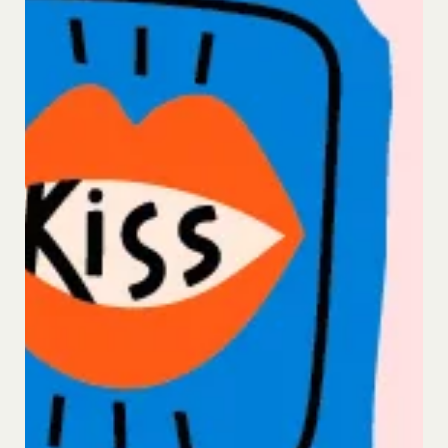
会員登録または登録内容の変更の際に虚偽の会
応じて、本ポリシーをお客様の事前の了承を得るこ
員情報を入力する行為
となく変更することがあります。変更後の本ポリシ
本サービスの運営を妨害するおそれのある行為
ーについては、当社が別途定める場合を除いて、当
または本サービスに支障を生じさせるおそれの
社ウェブサイトでの公示後、すぐに効力が発生する
ある行為
ものとします。但し、法令上お客様の同意が必要と
当社または第三者の財産権、プライバシー権、
なるような内容の変更を行うときは、当社が定める
著作権等の知的財産権、その他の権利または利
方法により、お客様の同意を取得するものとしま
益を侵害する行為
す。
当社または第三者を誹謗、中傷する行為
その他の注意事項
当社もしくは第三者に対して、迷惑、不利益ま
当社が提供するサービスは、当社が管理するサービ
たは損害を与える行為
ス以外のサービスへのリンクを含む場合があり、こ
お客様IDおよびパスワードを不正に使用する行
れら外部サービスにおける内容や利用者情報の保護
為
については、当社は一切責任を負いません。
同業者の再販など、営利目的で商品等を購入す
発効日：2021年9月1日
る行為
その他、当社が不適切と判断する行為
閉じる
会員の行為が本規約に違反すると当社が判断した場
合、当社は、通知または催告をすることなく、当該