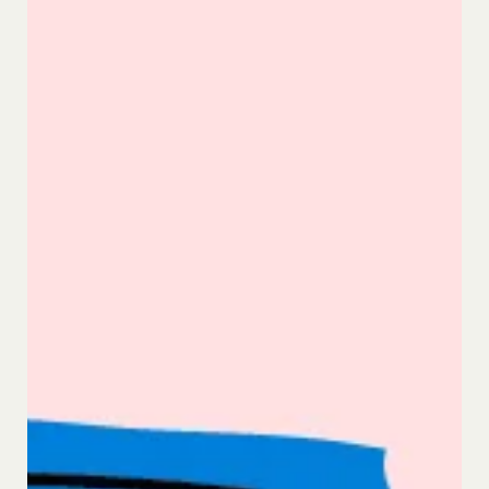
人情報保護のため、SSL通信を使用しております。
いて、当社は一切責任を負わないものとします。
お客さまがお使いのブラウザがSSL通信非対応の場
会員のお客様IDおよびパスワードの失念に起因す
合には、このお問い合わせフォームは利用できませ
る損害について、当社は一切の責任を負わないもの
んので、その場合にはお電話でのお問い合わせをお
とします。
願いいたします。
当社は、当社所定の方法により会員のお客様IDお
組織・体制
よびパスワードの一致を確認した場合、当該お客様
当社は、管理担当役員を利用者情報管理責任者と
IDおよびパスワードに基づく会員が、本サービス
し、利用者情報の適正な管理及び継続的な改善を実
を利用したものとみなし、その場合の責任は全て当
施します。
該会員に帰属するものとします。
免責
第7条（会員の退会）
当社は、以下の場合には、何らの責任を負いませ
会員は、当社所定の退会手続の完了により、会員登
ん。
録を抹消することができます。
お客様ご本人が本サービスの機能又は別の手段を用
第8条（禁止事項）
いて第三者に利用者情報を明らかにした場合
会員は、本サービスの利用に際して、以下の各号の
お客様が自ら本サービス上に入力した情報等によ
いずれかに該当する行為または該当するおそれのあ
り、個人を識別し得る状態に至った場合
る行為を行ってはならないものとします。
改善
本規約および法令に違反する行為、犯罪に結び
当社は、利用者情報の取扱いに関する運用状況を適
つく行為または公序良俗に反する行為
宜見直し、継続的な改善に努めるものとし、必要に